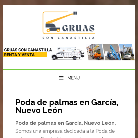
Saltar
Saltar
Saltar
a
al
a
la
contenido
la
navegación
principal
barra
principal
lateral
primaria
MENU
Poda de palmas en García,
Nuevo León
Poda de palmas en García, Nuevo León,
Somos una empresa dedicada a la Poda de